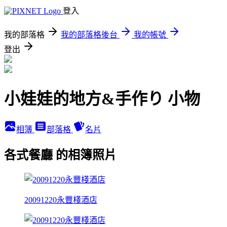
登入
我的部落格
我的部落格後台
我的帳號
登出
小娃娃的地方&手作り 小物
相簿
部落格
名片
各式餐廳 的相簿照片
20091220永豐棧酒店