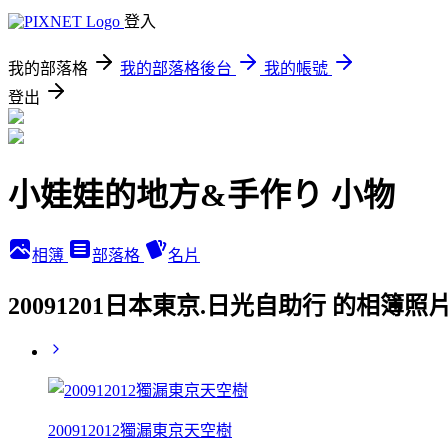
登入
我的部落格
我的部落格後台
我的帳號
登出
小娃娃的地方&手作り 小物
相簿
部落格
名片
20091201日本東京.日光自助行 的相簿照
200912012獨漏東京天空樹