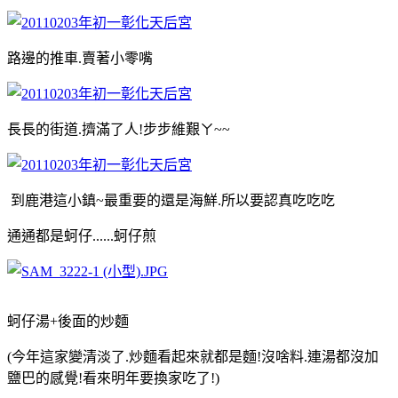
路邊的推車.賣著小零嘴
長長的街道.擠滿了人!步步維艱ㄚ~~
到鹿港這小鎮~最重要的還是海鮮.所以要認真吃吃吃
通通都是蚵仔......蚵仔煎
蚵仔湯+後面的炒麵
(今年這家變清淡了.炒麵看起來就都是麵!沒啥料.連湯都沒加
鹽巴的感覺!看來明年要換家吃了!)