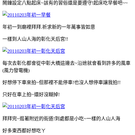
鬧鐘設定八點起床~該有的習俗還是要遵守!起床吃早餐吧~~
年初一到廟裡拜拜.祈求新的一年萬事皆如意
一樣到人山人海的彰化天后宮!!
每次去彰化都會從中彰大橋這邊去~沿途就會看到許多的風車
(風力發電機)
好想停下車來拍~但那裡不能停車!也沒人想停車讓我拍!!
只好在車上拍~還好沒糊掉!
拜拜完~逛著附近的街道!到處都是小吃~一樣的人山人海
好多東西都好想吃ㄚ